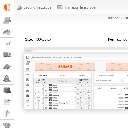
Ladung hinzufügen
Transport hinzufügen
Banner veröf
Size:
460x60 px
Format:
jpg,