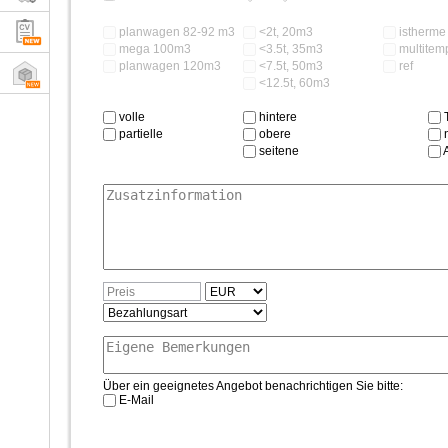
planwagen 82-92 m3
<2t, 20m3
istherme
mega 100m3
<3.5t, 35m3
multitemp.
planwagen 120m3
<7.5t, 50m3
ref
<12.5t, 60m3
volle
hintere
T
partielle
obere
n
seitene
Über ein geeignetes Angebot benachrichtigen Sie bitte:
E-Mail