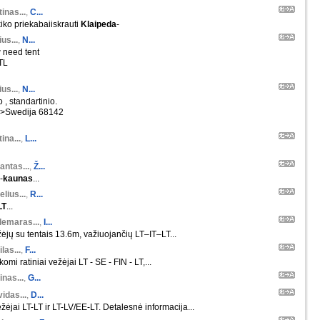
inas...
,
C...
kiko priekabaiiskrauti
Klaipeda
-
us...
,
N...
need tent
FTL
us...
,
N...
o , standartinio.
-->Swedija 68142
ina...
,
L...
antas...
,
Ž...
-
kaunas
...
elius...
,
R...
LT
...
demaras...
,
I...
ėjų su tentais 13.6m, važiuojančių LT–IT–LT...
las...
,
F...
komi ratiniai vežėjai LT - SE - FIN - LT,...
nas...
,
G...
idas...
,
D...
žėjai LT-LT ir LT-LV/EE-LT. Detalesnė informacija...