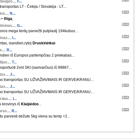
daugas...
,
F...
ransportas LT - Čekija / Slovakija - LT....
us...
,
N...
-->
Riga
,
iminas...
,
G...
ros mega tentų parvežti putplastį 194kubus...
nas...
,
I...
ntas, siandien,rytoj
Druskininkai
-
s...
,
R...
andien iš Europos partempčiau 2 priekabas...
ijus...
,
T...
nsportuoti 2vnt SKI (savivarčius) iš 99867...
as...
,
J...
as transportas SU UŽVAŽIAVIMAIS IR GERVE/KRANU...
as...
,
J...
as transportas SU UŽVAŽIAVIMAIS IR GERVE/KRANU...
rdas...
,
I...
s krovinys iš
Klaipėdos
...
ras...
,
R...
ktu parvesti dėžute 5kg viena su temp +2...