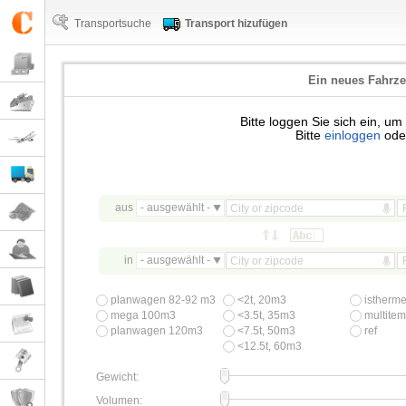
Transportsuche
Transport hizufügen
Ein neues Fahrz
Bitte loggen Sie sich ein, u
Bitte
einloggen
ode
aus
- ausgewählt -
in
- ausgewählt -
planwagen 82-92 m3
<2t, 20m3
istherm
mega 100m3
<3.5t, 35m3
multitemp
planwagen 120m3
<7.5t, 50m3
ref
<12.5t, 60m3
Gewicht:
Volumen: