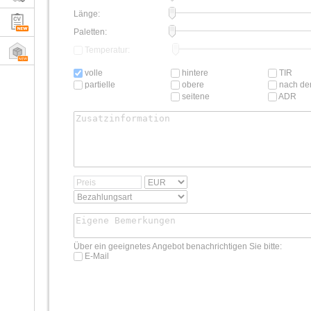
Länge:
Paletten:
Temperatur:
volle
hintere
TIR
partielle
obere
nach der
seitene
ADR
Über ein geeignetes Angebot benachrichtigen Sie bitte:
E-Mail