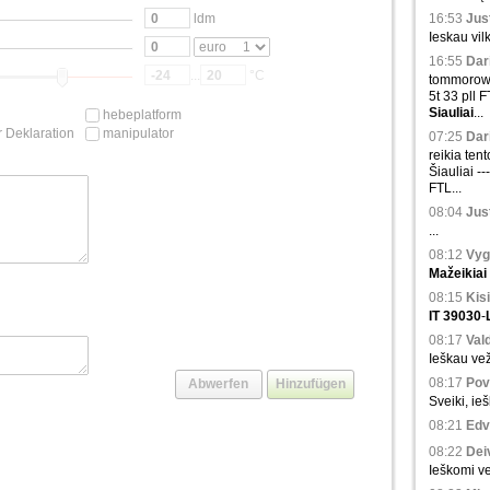
ldm
16:53
Just
Ieskau vil
16:55
Dari
...
°C
tommorow 
5t 33 pll 
Siauliai
...
hebeplatform
 Deklaration
manipulator
07:25
Dari
reikia tent
Šiauliai -
FTL...
08:04
Just
...
08:12
Vyg
Mažeikiai
08:15
Kisi
IT 39030
-
08:17
Val
Ieškau vež
08:17
Povi
Sveiki, ieš
08:21
Edvi
08:22
Deiv
Ieškomi ve