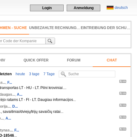
deutsch
Login
Anmeldung
HMEN - SUCHE
UNBEZAHLTE RECHNUNG
EINTREIBUNG DER SCHULD
HIV
QUICK OFFER
FORUM
CHAT
 letzten
heute
3 tage
7 Tage
s...
,
F...
ansportas LT - HU - LT. Pilni kroviniai....
daugas...
,
A...
ėjo ratams LT - FI - LT. Daugiau informacijos...
orija...
,
D...
 savaitiniai/dviejų/trijų savaičių ratai...
...
,
A...
tynas...
,
F...
D-18546
...