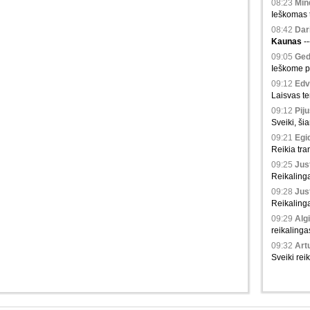
08:23
Min
Ieškomas t
08:42
Dari
Kaunas
-
09:05
Ged
Ieškome po
09:12
Edvi
Laisvas te
09:12
Piju
Sveiki, ši
09:21
Egid
Reikia tra
09:25
Just
Reikaling
09:28
Just
Reikaling
09:29
Algi
reikalinga
09:32
Artu
Sveiki rei