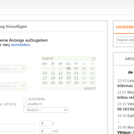
eug hinzufügen
UNTERNE
m eine Anzeige aufzugeben.
r neu
anmelden
.
august
ARC
Mo
Di
Mi
Do
Fr
Sa
So
03
04
05
06
07
08
09
die
10
11
12
13
14
15
16
17
18
19
20
21
22
23
15:43
Lina
24
25
26
27
28
29
30
Ieškomas tr
august
15:51
Min
Ieškau vež
e
autolafette
. ref lorry
plattform
16:15
Vikt
08-18/19d.,
16:34
Eglė
...
t
16:48
Mar
m3
Vilniaus
į