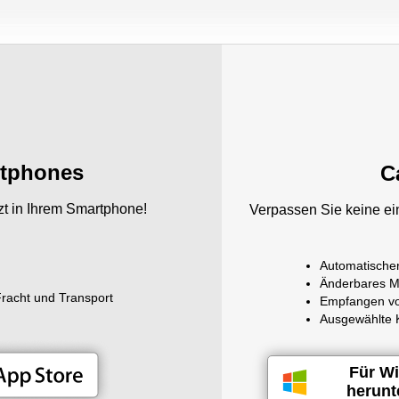
rtphones
C
tzt in Ihrem Smartphone!
Verpassen Sie keine ei
Automatischer
Änderbares M
racht und Transport
Empfangen vo
Ausgewählte 
Für W
herunt