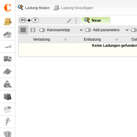
Ladung finden
Ladung hinzufügen
Neue
Karosserietyp
Add parameters
Verladung
Entladung
Da
Keine Ladungen gefunden