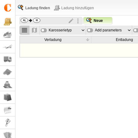
Ladung finden
Ladung hinzufügen
Neue
Karosserietyp
Add parameters
Verladung
Entladung