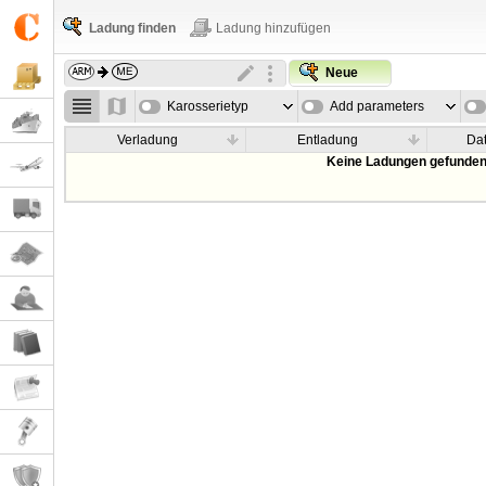
Ladung finden
Ladung hinzufügen
Neue
Karosserietyp
Add parameters
Verladung
Entladung
Da
Keine Ladungen gefunden