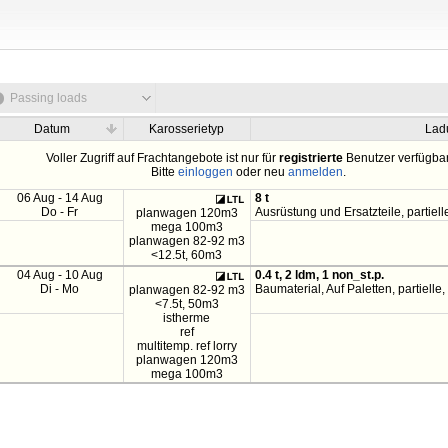
Passing loads
Datum
Karosserietyp
Lad
Voller Zugriff auf Frachtangebote ist nur für
registrierte
Benutzer verfügbar
Bitte
einloggen
oder neu
anmelden
.
06 Aug - 14 Aug
8 t
Do - Fr
Ausrüstung und Ersatzteile, partiell
planwagen 120m3
mega 100m3
planwagen 82-92 m3
<12.5t, 60m3
04 Aug - 10 Aug
0.4 t, 2 ldm, 1 non_st.p.
Di - Mo
Baumaterial, Auf Paletten, partielle,
planwagen 82-92 m3
<7.5t, 50m3
istherme
ref
multitemp. ref lorry
planwagen 120m3
mega 100m3