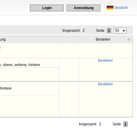
deutsch
Login
Anmeldung
Insgesamt:
2
Seite
1
ung
Besteller
.
Besteller
e, obere, seitene, hintere
Besteller
 hintere
Insgesamt:
2
Seite
1