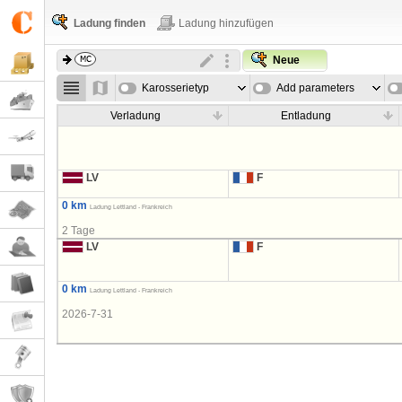
Ladung finden
Ladung hinzufügen
Neue
Karosserietyp
Add parameters
Verladung
Entladung
LV
F
0 km
Ladung Lettland - Frankreich
2 Tage
LV
F
0 km
Ladung Lettland - Frankreich
2026-7-31