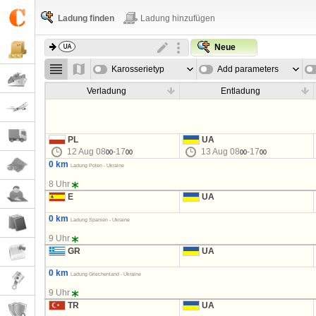
Ladung finden
Ladung hinzufügen
Neue
Karosserietyp
Add parameters
Verladung
Entladung
PL
UA
12 Aug 08
-17
13 Aug 08
-17
00
00
00
00
0 km
Ladung Polen - Ukraine
8 Uhr
E
UA
0 km
Ladung Spanien - Ukraine
9 Uhr
GR
UA
0 km
Ladung Griechenland - Ukraine
9 Uhr
TR
UA