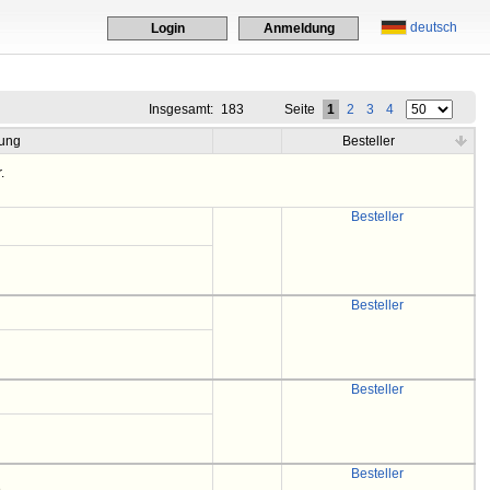
deutsch
Login
Anmeldung
Insgesamt:
183
Seite
1
2
3
4
ung
Besteller
.
Besteller
Besteller
Besteller
Besteller
e