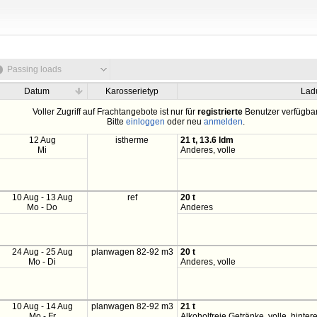
Passing loads
Datum
Karosserietyp
Lad
Voller Zugriff auf Frachtangebote ist nur für
registrierte
Benutzer verfügbar
Bitte
einloggen
oder neu
anmelden
.
12 Aug
istherme
21 t, 13.6 ldm
Mi
Anderes, volle
10 Aug - 13 Aug
ref
20 t
Mo - Do
Anderes
24 Aug - 25 Aug
planwagen 82-92 m3
20 t
Mo - Di
Anderes, volle
10 Aug - 14 Aug
planwagen 82-92 m3
21 t
Mo - Fr
Alkoholfreie Getränke, volle, hinter