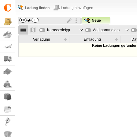
Ladung finden
Ladung hinzufügen
Neue
Karosserietyp
Add parameters
Verladung
Entladung
Da
Keine Ladungen gefunden