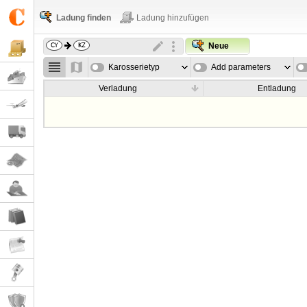
Ladung finden
Ladung hinzufügen
Neue
Karosserietyp
Add parameters
Verladung
Entladung