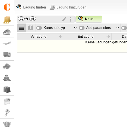
Ladung finden
Ladung hinzufügen
Neue
Karosserietyp
Add parameters
Verladung
Entladung
Da
Keine Ladungen gefunden