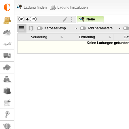
Ladung finden
Ladung hinzufügen
Neue
Karosserietyp
Add parameters
Verladung
Entladung
Da
Keine Ladungen gefunden