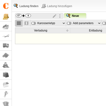
Ladung finden
Ladung hinzufügen
Neue
Karosserietyp
Add parameters
Verladung
Entladung