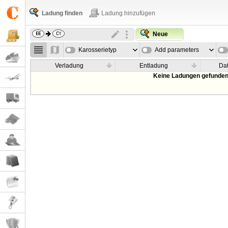
Ladung finden
Ladung hinzufügen
Neue
Karosserietyp
Add parameters
Verladung
Entladung
Da
Keine Ladungen gefunden