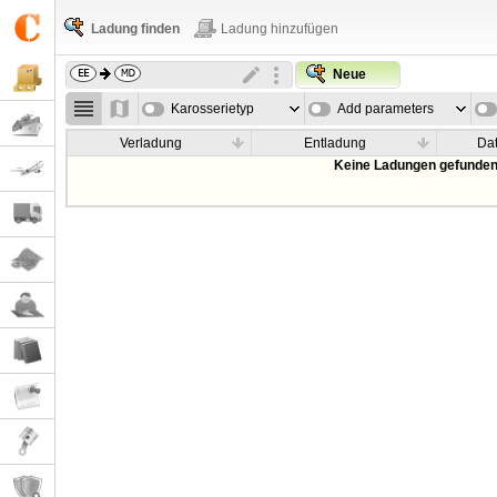
Ladung finden
Ladung hinzufügen
Neue
Karosserietyp
Add parameters
Verladung
Entladung
Da
Keine Ladungen gefunden