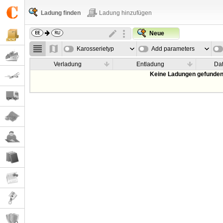
Ladung finden
Ladung hinzufügen
Neue
Karosserietyp
Add parameters
Verladung
Entladung
Da
Keine Ladungen gefunden