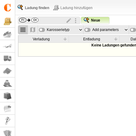
Ladung finden
Ladung hinzufügen
Neue
Karosserietyp
Add parameters
Verladung
Entladung
Da
Keine Ladungen gefunden