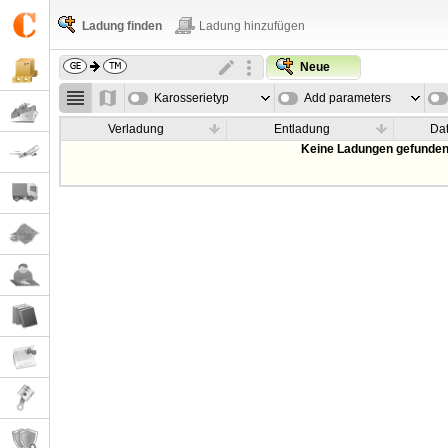
Ladung finden
Ladung hinzufügen
Neue
Karosserietyp
Add parameters
Verladung
Entladung
Da
Keine Ladungen gefunden