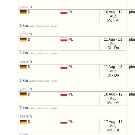
gestern
D
PL
10 Aug - 12
pla
Aug
Mo - Mi
0 km
Ladung Deutschland - Polen
gestern
D
PL
11 Aug - 13
pla
Aug
Di - Do
0 km
Ladung Deutschland - Polen
gestern
D
PL
11 Aug - 13
pla
Aug
Di - Do
0 km
Ladung Deutschland - Polen
gestern
D
PL
10 Aug - 12
pla
Aug
Mo - Mi
0 km
Ladung Deutschland - Polen
gestern
D
PL
17 Aug - 18
Aug
Mo - Di