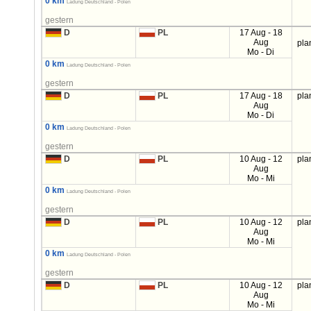
0 km
Ladung Deutschland - Polen
gestern
D
PL
17 Aug - 18
Aug
pla
Mo - Di
0 km
Ladung Deutschland - Polen
gestern
D
PL
17 Aug - 18
pla
Aug
Mo - Di
0 km
Ladung Deutschland - Polen
gestern
D
PL
10 Aug - 12
pla
Aug
Mo - Mi
0 km
Ladung Deutschland - Polen
gestern
D
PL
10 Aug - 12
pla
Aug
Mo - Mi
0 km
Ladung Deutschland - Polen
gestern
D
PL
10 Aug - 12
pla
Aug
Mo - Mi