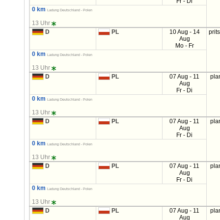
Fr - Di
0 km
Ladung Deutschland - Polen
13 Uhr
D
PL
10 Aug - 14
pri
Aug
Mo - Fr
0 km
Ladung Deutschland - Polen
13 Uhr
D
PL
07 Aug - 11
pla
Aug
Fr - Di
0 km
Ladung Deutschland - Polen
13 Uhr
D
PL
07 Aug - 11
pla
Aug
Fr - Di
0 km
Ladung Deutschland - Polen
13 Uhr
D
PL
07 Aug - 11
pla
Aug
Fr - Di
0 km
Ladung Deutschland - Polen
13 Uhr
D
PL
07 Aug - 11
pla
Aug