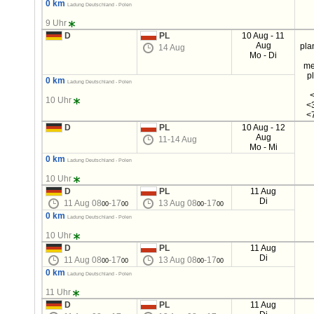
0 km
Ladung Deutschland - Polen
9 Uhr
D
PL
10 Aug - 11
Aug
pla
14 Aug
Mo - Di
me
p
0 km
Ladung Deutschland - Polen
<
10 Uhr
<
<
D
PL
10 Aug - 12
Aug
11-14 Aug
Mo - Mi
0 km
Ladung Deutschland - Polen
10 Uhr
D
PL
11 Aug
Di
11 Aug 08
-17
13 Aug 08
-17
00
00
00
00
0 km
Ladung Deutschland - Polen
10 Uhr
D
PL
11 Aug
Di
11 Aug 08
-17
13 Aug 08
-17
00
00
00
00
0 km
Ladung Deutschland - Polen
11 Uhr
D
PL
11 Aug