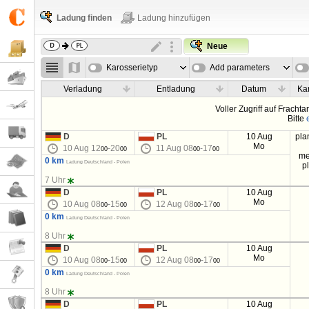
Ladung finden
Ladung hinzufügen
Neue
Karosserietyp
Add parameters
Verladung
Entladung
Datum
Ka
Voller Zugriff auf Frachta
Bitte
D
PL
10 Aug
pla
Mo
10 Aug 12
-20
11 Aug 08
-17
00
00
00
00
me
0 km
Ladung Deutschland - Polen
p
7 Uhr
D
PL
10 Aug
Mo
10 Aug 08
-15
12 Aug 08
-17
00
00
00
00
0 km
Ladung Deutschland - Polen
8 Uhr
D
PL
10 Aug
Mo
10 Aug 08
-15
12 Aug 08
-17
00
00
00
00
0 km
Ladung Deutschland - Polen
8 Uhr
D
PL
10 Aug