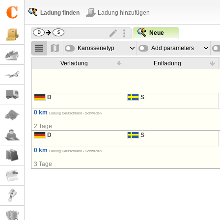
Ladung finden
Ladung hinzufügen
Neue
Karosserietyp
Add parameters
Verladung
Entladung
D
S
0 km
Ladung Deutschland - Schweden
2 Tage
D
S
0 km
Ladung Deutschland - Schweden
3 Tage