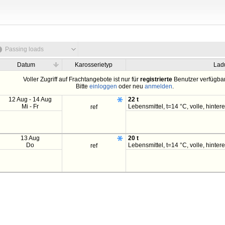
Passing loads
Datum
Karosserietyp
Lad
Voller Zugriff auf Frachtangebote ist nur für
registrierte
Benutzer verfügbar
Bitte
einloggen
oder neu
anmelden
.
12 Aug - 14 Aug
22 t
Mi - Fr
Lebensmittel, t=14 °C, volle, hintere
ref
13 Aug
20 t
Do
Lebensmittel, t=14 °C, volle, hintere
ref