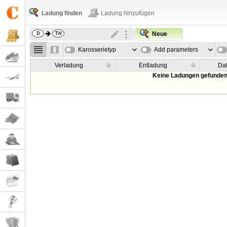
Ladung finden
Ladung hinzufügen
Neue
Karosserietyp
Add parameters
Verladung
Entladung
Da
Keine Ladungen gefunden