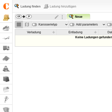
Ladung finden
Ladung hinzufügen
Neue
Karosserietyp
Add parameters
Verladung
Entladung
Da
Keine Ladungen gefunden