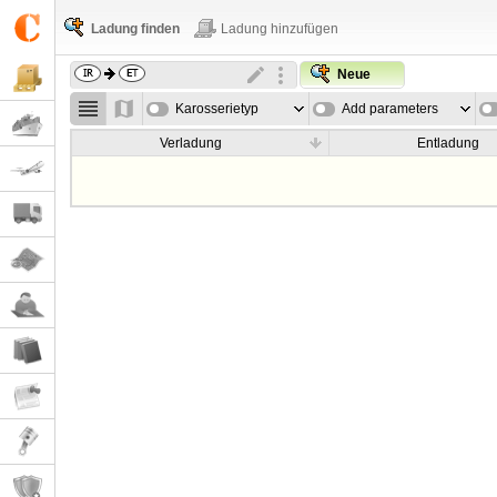
Ladung finden
Ladung hinzufügen
Neue
Karosserietyp
Add parameters
Verladung
Entladung