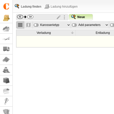
Ladung finden
Ladung hinzufügen
Neue
Karosserietyp
Add parameters
Verladung
Entladung