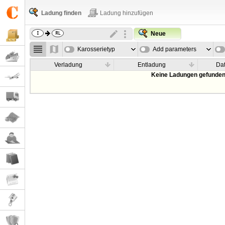
Ladung finden
Ladung hinzufügen
Neue
Karosserietyp
Add parameters
Verladung
Entladung
Da
Keine Ladungen gefunden