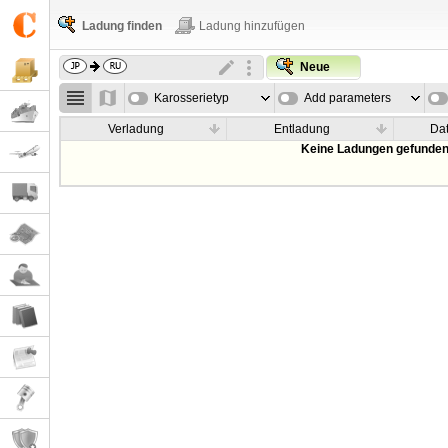
Ladung finden
Ladung hinzufügen
Neue
Karosserietyp
Add parameters
Verladung
Entladung
Da
Keine Ladungen gefunden