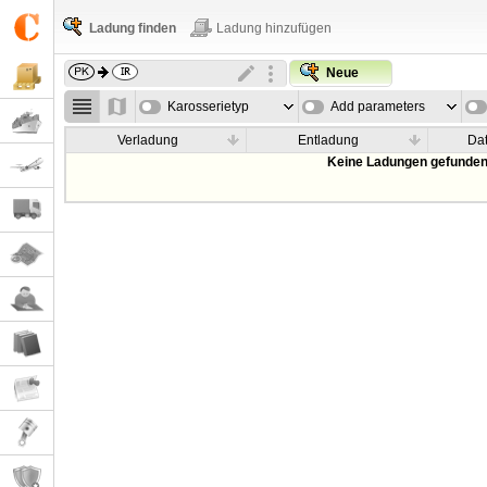
Ladung finden
Ladung hinzufügen
Neue
Karosserietyp
Add parameters
Verladung
Entladung
Da
Keine Ladungen gefunden