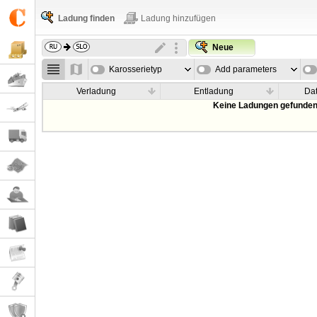
Ladung finden
Ladung hinzufügen
Neue
Karosserietyp
Add parameters
Verladung
Entladung
Da
Keine Ladungen gefunden