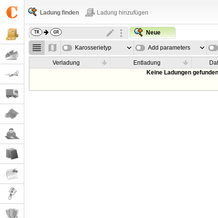
Ladung finden
Ladung hinzufügen
Neue
Karosserietyp
Add parameters
Verladung
Entladung
Da
Keine Ladungen gefunden