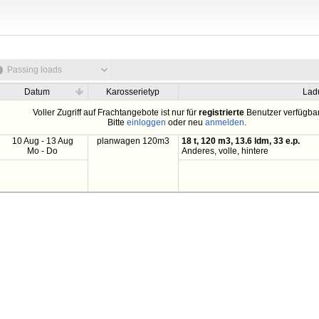
Passing loads
Datum
Karosserietyp
Lad
Voller Zugriff auf Frachtangebote ist nur für
registrierte
Benutzer verfügbar
Bitte
einloggen
oder neu
anmelden
.
10 Aug - 13 Aug
planwagen 120m3
18 t, 120 m3, 13.6 ldm, 33 e.p.
Mo - Do
Anderes, volle, hintere