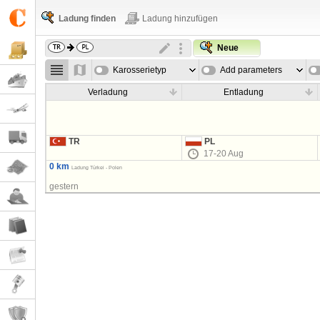
Ladung finden
Ladung hinzufügen
Neue
Karosserietyp
Add parameters
Verladung
Entladung
TR
PL
17-20 Aug
0 km
Ladung Türkei - Polen
gestern