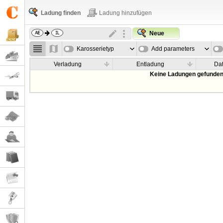
Ladung finden
Ladung hinzufügen
Neue
Karosserietyp
Add parameters
Verladung
Entladung
Da
Keine Ladungen gefunden