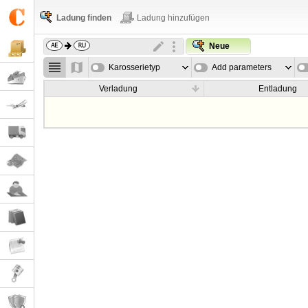
Ladung finden
Ladung hinzufügen
Neue
Karosserietyp
Add parameters
Verladung
Entladung