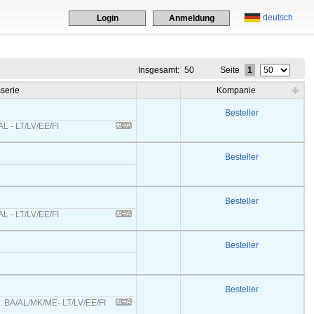
deutsch
Login
Anmeldung
Insgesamt:
50
Seite
1
serie
Kompanie
Besteller
L - LT/LV/EE/FI
Besteller
Besteller
L - LT/LV/EE/FI
Besteller
Besteller
s: BA/AL/MK/ME- LT/LV/EE/FI