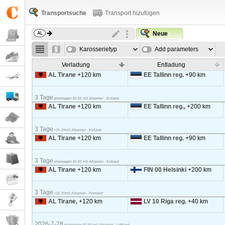
Transportsuche
Transport hizufügen
Neue
Karosserietyp
Add parameters
Verladung
Entladung
AL Tirane
+120 km
EE Tallinn reg.
+90 km
3 Tage
planwagen 82-92 m3 Albanien - Estland
AL Tirane
+120 km
EE Tallinn reg.,
+200 km
3 Tage
<2t, 20m3 Albanien - Estland
AL Tirane
+120 km
EE Tallinn reg.
+90 km
3 Tage
planwagen 82-92 m3 Albanien - Estland
AL Tirane
+120 km
FIN 00 Helsinki
+200 km
3 Tage
<2t, 20m3 Albanien - Finnland
AL Tirane,
+120 km
LV 10 Riga reg.
+40 km
2026-7-28
planwagen 82-92 m3 Albanien - Lettland