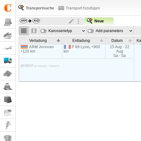
Transportsuche
Transport hizufügen
Neue
Karosserietyp
Add parameters
Verladung
Entladung
Datum
Ka
ARM Jerevan
F 69 Lyon,
+900
15 Aug - 22
+120 km
km
Aug
Sa - Sa
gestern
ref Armenien - Frankreich