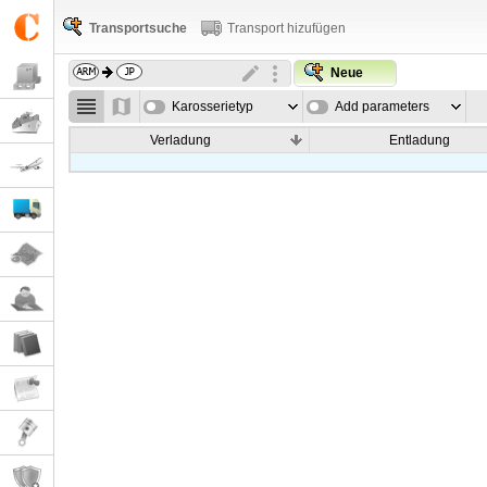
Transportsuche
Transport hizufügen
Neue
Karosserietyp
Add parameters
Verladung
Entladung