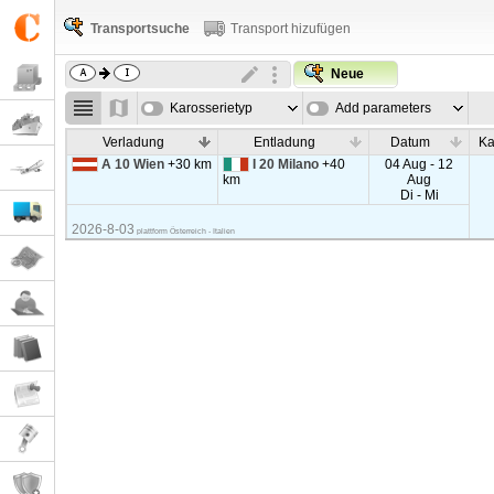
Transportsuche
Transport hizufügen
Neue
Karosserietyp
Add parameters
Verladung
Entladung
Datum
Ka
A 10 Wien
+30 km
I 20 Milano
+40
04 Aug - 12
km
Aug
Di - Mi
2026-8-03
plattform Österreich - Italien