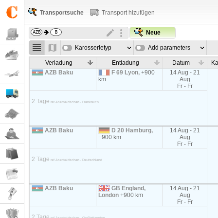
Transportsuche
Transport hizufügen
Neue
Karosserietyp
Add parameters
Verladung
Entladung
Datum
Ka
AZB Baku
F 69 Lyon,
+900
14 Aug - 21
km
Aug
Fr - Fr
2 Tage
ref Aserbaidschan - Frankreich
AZB Baku
D 20 Hamburg,
14 Aug - 21
+900 km
Aug
Fr - Fr
2 Tage
ref Aserbaidschan - Deutschland
AZB Baku
GB England,
14 Aug - 21
London
+900 km
Aug
Fr - Fr
2 Tage
ref Aserbaidschan - Großbritannien