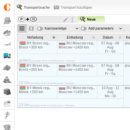
Transportsuche
Transport hizufügen
Neue
Karosserietyp
Add parameters
Verladung
Entladung
Datum
Ka
BY Brest reg.,
RU Moscow reg.,
07 Aug - 08
pl
Brest
+350 km
Moscow
+1400 km
Aug
Fr - Sa
gestern
planwagen 82-92 m3 Weißrussland - Russland
BY Brest reg.,
RU Moscow reg.,
07 Aug - 08
pl
Brest
+350 km
Moscow
+1400 km
Aug
Fr - Sa
23 Uhr
planwagen 82-92 m3 Weißrussland - Russland
BY Minsk reg.,
RU Moscow reg.,
10 Aug - 11
pl
Minsk
+350 km
Moscow
+1400 km
Aug
Mo - Di
23 Uhr
planwagen 82-92 m3 Weißrussland - Russland