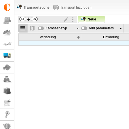
Transportsuche
Transport hizufügen
Neue
Karosserietyp
Add parameters
Verladung
Entladung