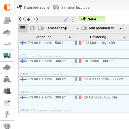
Transportsuche
Transport hizufügen
Neue
Karosserietyp
Add parameters
Verladung
Entladung
FIN 00 Helsinki
+500 km
F 13 Marseille,
+400 km
4 Tage
mega 100m3 Finnland - Frankreich
FIN 00 Helsinki
+300 km
I 10 Torino
+300 km
2026-7-30
planwagen 120m3 Finnland - Italien
FIN 00 Helsinki
+300 km
I 15 Alessandria
+300 km
2026-7-30
planwagen 120m3 Finnland - Italien
FIN 00 Helsinki
+300 km
I 16 Genova,
+300 km
2026-7-30
planwagen 120m3 Finnland - Italien