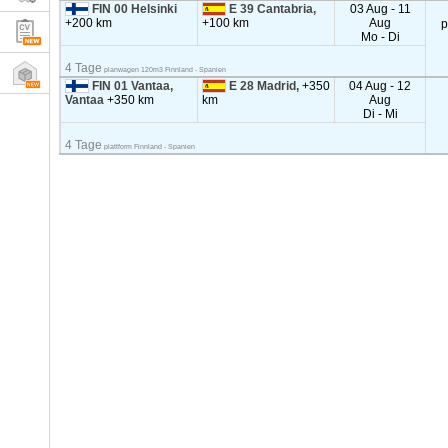
FIN 00 Helsinki
E 39 Cantabria,
03 Aug - 11
+200 km
+100 km
Aug
p
Mo - Di
4 Tage
planwagen 120m3 Finnland - Spanien
FIN 01 Vantaa,
E 28 Madrid,
+350
04 Aug - 12
Vantaa
+350 km
km
Aug
Di - Mi
4 Tage
plattform Finnland - Spanien