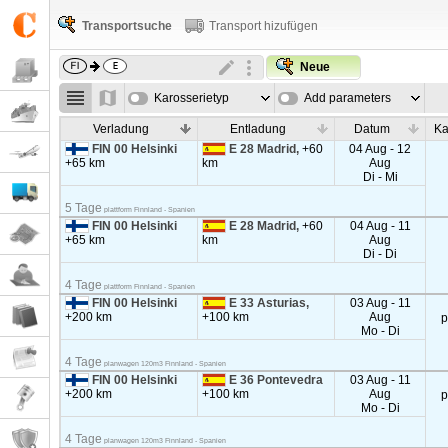
Transportsuche
Transport hizufügen
Neue
Karosserietyp
Add parameters
Verladung
Entladung
Datum
Ka
FIN 00 Helsinki
E 28 Madrid,
+60
04 Aug - 12
+65 km
km
Aug
Di - Mi
5 Tage
plattform Finnland - Spanien
FIN 00 Helsinki
E 28 Madrid,
+60
04 Aug - 11
+65 km
km
Aug
Di - Di
4 Tage
plattform Finnland - Spanien
FIN 00 Helsinki
E 33 Asturias,
03 Aug - 11
+200 km
+100 km
Aug
p
Mo - Di
4 Tage
planwagen 120m3 Finnland - Spanien
FIN 00 Helsinki
E 36 Pontevedra
03 Aug - 11
+200 km
+100 km
Aug
p
Mo - Di
4 Tage
planwagen 120m3 Finnland - Spanien