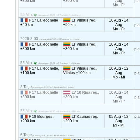
+300 km
+300 km
Aug
pl
Mo - Fr
55 Min.
planwagen 82-92 m3 Frankreich - Lettland
F 17 La Rochelle
LT Vilnius reg.
10 Aug - 14
+40 km
+90 km
Aug
pl
Mo - Fr
2026-8-03
planwagen 82-92 m3 Frankreich - Litauen
F 17 La Rochelle
LT Vilnius reg.
10 Aug - 14
+300 km
+300 km
Aug
pl
Mo - Fr
55 Min.
planwagen 82-92 m3 Frankreich - Litauen
F 17 La Rochelle,
LT Vilnius reg.,
10 Aug - 12
+100 km
Vilnius
+100 km
Aug
pl
Mo - Mi
3 Tage
planwagen 82-92 m3 Frankreich - Litauen
F 17 La Rochelle
LV 10 Riga reg.,
10 Aug - 14
+300 km
+300 km
Aug
pl
Mo - Fr
55 Min.
planwagen 82-92 m3 Frankreich - Lettland
F 18 Bourges,
LT Kaunas reg.
05 Aug - 12
pl
+200 km
+200 km
Aug
Mi - Mi
6 Tage
planwagen 82-92 m3 Frankreich - Litauen