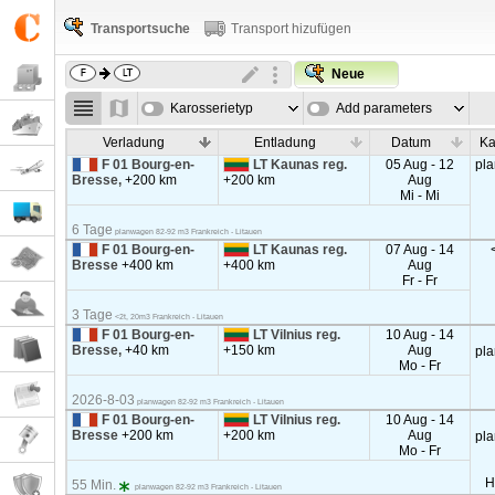
Transportsuche
Transport hizufügen
Neue
Karosserietyp
Add parameters
Verladung
Entladung
Datum
Ka
F 01 Bourg-en-
LT Kaunas reg.
05 Aug - 12
pl
Bresse,
+200 km
+200 km
Aug
Mi - Mi
6 Tage
planwagen 82-92 m3 Frankreich - Litauen
F 01 Bourg-en-
LT Kaunas reg.
07 Aug - 14
Bresse
+400 km
+400 km
Aug
Fr - Fr
3 Tage
<2t, 20m3 Frankreich - Litauen
F 01 Bourg-en-
LT Vilnius reg.
10 Aug - 14
Bresse,
+40 km
+150 km
Aug
pl
Mo - Fr
2026-8-03
planwagen 82-92 m3 Frankreich - Litauen
F 01 Bourg-en-
LT Vilnius reg.
10 Aug - 14
Bresse
+200 km
+200 km
Aug
pl
Mo - Fr
H
55 Min.
planwagen 82-92 m3 Frankreich - Litauen