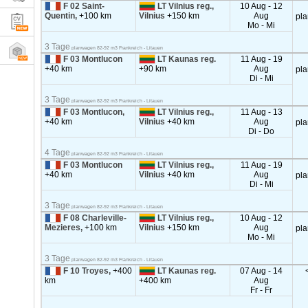
F 02 Saint-
LT Vilnius reg.,
10 Aug - 12
Quentin,
+100 km
Vilnius
+150 km
Aug
pl
Mo - Mi
3 Tage
planwagen 82-92 m3 Frankreich - Litauen
F 03 Montlucon
LT Kaunas reg.
11 Aug - 19
+40 km
+90 km
Aug
pl
Di - Mi
3 Tage
planwagen 82-92 m3 Frankreich - Litauen
F 03 Montlucon,
LT Vilnius reg.,
11 Aug - 13
+40 km
Vilnius
+40 km
Aug
pl
Di - Do
4 Tage
planwagen 82-92 m3 Frankreich - Litauen
F 03 Montlucon
LT Vilnius reg.,
11 Aug - 19
+40 km
Vilnius
+40 km
Aug
pl
Di - Mi
3 Tage
planwagen 82-92 m3 Frankreich - Litauen
F 08 Charleville-
LT Vilnius reg.,
10 Aug - 12
Mezieres,
+100 km
Vilnius
+150 km
Aug
pl
Mo - Mi
3 Tage
planwagen 82-92 m3 Frankreich - Litauen
F 10 Troyes,
+400
LT Kaunas reg.
07 Aug - 14
km
+400 km
Aug
Fr - Fr