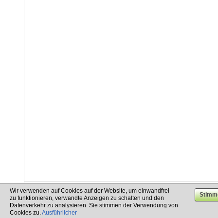
Wir verwenden auf Cookies auf der Website, um einwandfrei
info@cargo.lt
+370 655 17777
+380 50 337-20-47
zu funktionieren, verwandte Anzeigen zu schalten und den
+371 258 92085
+48 732-083-262
Datenverkehr zu analysieren. Sie stimmen der Verwendung von
Cookies zu.
Ausführlicher