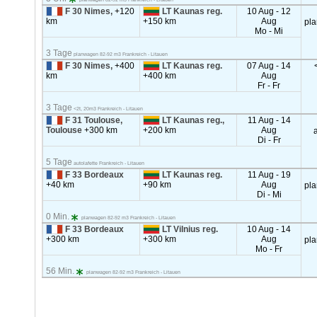
F 30 Nimes,
+120
LT Kaunas reg.
10 Aug - 12
km
+150 km
Aug
pl
Mo - Mi
3 Tage
planwagen 82-92 m3 Frankreich - Litauen
F 30 Nimes,
+400
LT Kaunas reg.
07 Aug - 14
km
+400 km
Aug
Fr - Fr
3 Tage
<2t, 20m3 Frankreich - Litauen
F 31 Toulouse,
LT Kaunas reg.,
11 Aug - 14
Toulouse
+300 km
+200 km
Aug
a
Di - Fr
5 Tage
autolafette Frankreich - Litauen
F 33 Bordeaux
LT Kaunas reg.
11 Aug - 19
+40 km
+90 km
Aug
pl
Di - Mi
0 Min.
planwagen 82-92 m3 Frankreich - Litauen
F 33 Bordeaux
LT Vilnius reg.
10 Aug - 14
+300 km
+300 km
Aug
pl
Mo - Fr
56 Min.
planwagen 82-92 m3 Frankreich - Litauen