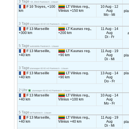
3 Tage
<2t, 20m3 Frankreich - Litauen
F 10 Troyes,
+100
LT Vilnius reg.,
10 Aug - 12
km
Vilnius
+150 km
Aug
pl
Mo - Mi
3 Tage
planwagen 82-92 m3 Frankreich - Litauen
F 13 Marseille
LT Kaunas reg.,
11 Aug - 14
+300 km
+200 km
Aug
a
Di - Fr
5 Tage
autolafette Frankreich - Litauen
F 13 Marseille,
LT Kaunas reg.
11 Aug - 19
+40 km
+90 km
Aug
pl
Di - Mi
3 Tage
planwagen 82-92 m3 Frankreich - Litauen
F 13 Marseille
LT Vilnius reg.
13 Aug - 14
pl
+40 km
+90 km
Aug
Do - Fr
2 Uhr
planwagen 82-92 m3 Frankreich - Litauen
F 13 Marseille
LT Vilnius reg.,
10 Aug - 14
+40 km
Vilnius
+100 km
Aug
Mo - Fr
5 Tage
ref Frankreich - Litauen
F 13 Marseille,
LT Vilnius reg.,
11 Aug - 19
+40 km
Vilnius
+40 km
Aug
pl
Di - Mi