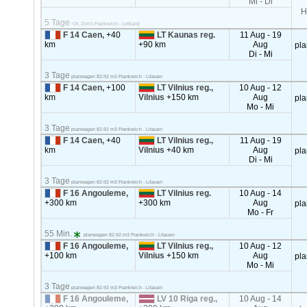
Mi - Di
H
5 Tage
<2t, 20m3 Frankreich - Lettland
F 14 Caen,
+40
LT Kaunas reg.
11 Aug - 19
km
+90 km
Aug
pl
Di - Mi
3 Tage
planwagen 82-92 m3 Frankreich - Litauen
F 14 Caen,
+100
LT Vilnius reg.,
10 Aug - 12
km
Vilnius
+150 km
Aug
pl
Mo - Mi
3 Tage
planwagen 82-92 m3 Frankreich - Litauen
F 14 Caen,
+40
LT Vilnius reg.,
11 Aug - 19
km
Vilnius
+40 km
Aug
pl
Di - Mi
3 Tage
planwagen 82-92 m3 Frankreich - Litauen
F 16 Angouleme,
LT Vilnius reg.
10 Aug - 14
+300 km
+300 km
Aug
pl
Mo - Fr
55 Min.
planwagen 82-92 m3 Frankreich - Litauen
F 16 Angouleme,
LT Vilnius reg.,
10 Aug - 12
+100 km
Vilnius
+150 km
Aug
pl
Mo - Mi
3 Tage
planwagen 82-92 m3 Frankreich - Litauen
F 16 Angouleme,
LV 10 Riga reg.,
10 Aug - 14