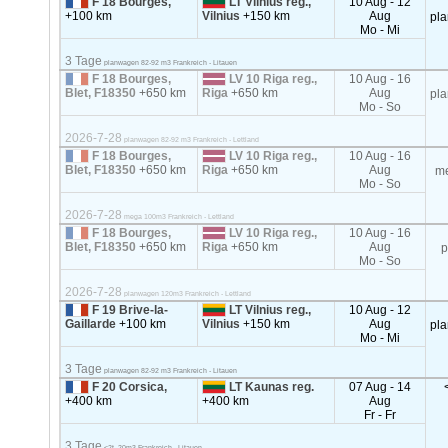
F 18 Bourges,
LT Vilnius reg.,
10 Aug - 12
+100 km
Vilnius
+150 km
Aug
pl
Mo - Mi
3 Tage
planwagen 82-92 m3 Frankreich - Litauen
F 18 Bourges,
LV 10 Riga reg.,
10 Aug - 16
Blet, F18350
+650 km
Riga
+650 km
Aug
pl
Mo - So
2026-7-28
planwagen 82-92 m3 Frankreich - Lettland
F 18 Bourges,
LV 10 Riga reg.,
10 Aug - 16
Blet, F18350
+650 km
Riga
+650 km
Aug
m
Mo - So
2026-7-28
mega 100m3 Frankreich - Lettland
F 18 Bourges,
LV 10 Riga reg.,
10 Aug - 16
Blet, F18350
+650 km
Riga
+650 km
Aug
p
Mo - So
2026-7-28
planwagen 120m3 Frankreich - Lettland
F 19 Brive-la-
LT Vilnius reg.,
10 Aug - 12
Gaillarde
+100 km
Vilnius
+150 km
Aug
pl
Mo - Mi
3 Tage
planwagen 82-92 m3 Frankreich - Litauen
F 20 Corsica,
LT Kaunas reg.
07 Aug - 14
+400 km
+400 km
Aug
Fr - Fr
3 Tage
<2t, 20m3 Frankreich - Litauen