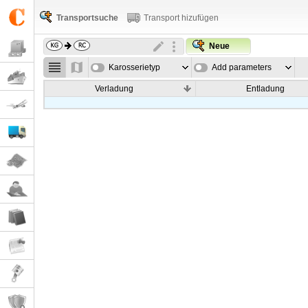
Transportsuche
Transport hizufügen
Neue
Karosserietyp
Add parameters
Verladung
Entladung