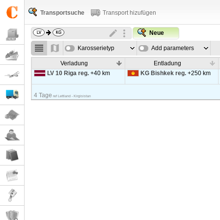
Transportsuche
Transport hizufügen
Neue
Karosserietyp
Add parameters
Verladung
Entladung
LV 10 Riga reg.
+40 km
KG Bishkek reg.
+250 km
4 Tage
ref Lettland - Kirgisistan