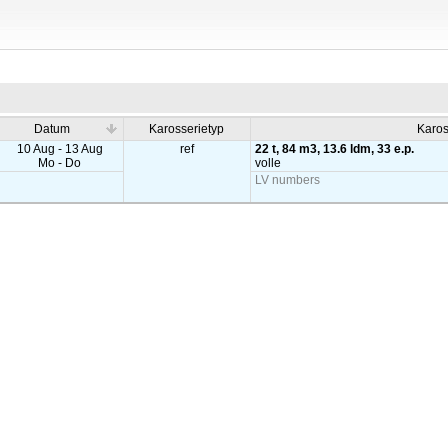
Datum
Karosserietyp
Karos
10 Aug - 13 Aug
ref
22 t, 84 m3, 13.6 ldm, 33 e.p.
Mo - Do
volle
LV numbers