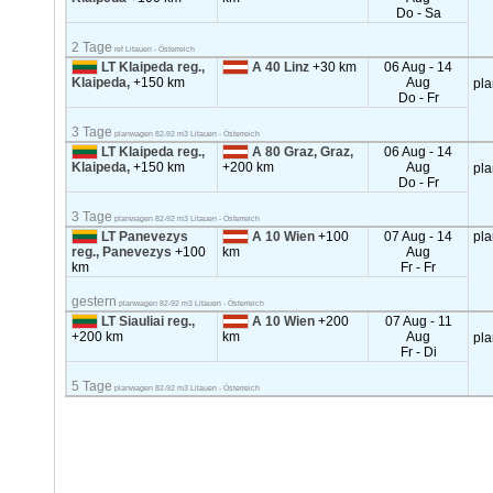
Do - Sa
2 Tage
ref Litauen - Österreich
LT Klaipeda reg.,
A 40 Linz
+30 km
06 Aug - 14
Klaipeda,
+150 km
Aug
pl
Do - Fr
3 Tage
planwagen 82-92 m3 Litauen - Österreich
LT Klaipeda reg.,
A 80 Graz, Graz,
06 Aug - 14
Klaipeda,
+150 km
+200 km
Aug
pl
Do - Fr
3 Tage
planwagen 82-92 m3 Litauen - Österreich
LT Panevezys
A 10 Wien
+100
07 Aug - 14
pl
reg., Panevezys
+100
km
Aug
km
Fr - Fr
gestern
planwagen 82-92 m3 Litauen - Österreich
LT Siauliai reg.,
A 10 Wien
+200
07 Aug - 11
+200 km
km
Aug
pl
Fr - Di
5 Tage
planwagen 82-92 m3 Litauen - Österreich