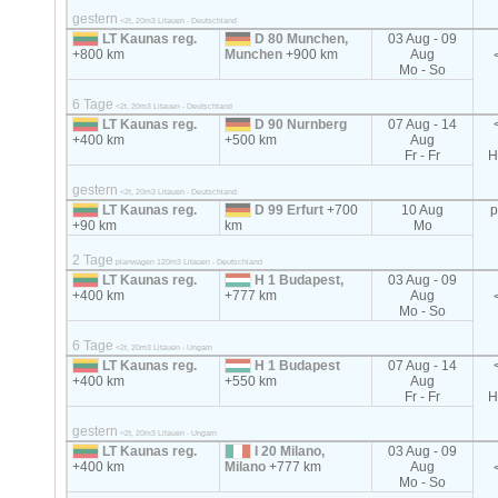
gestern
<2t, 20m3 Litauen - Deutschland
LT Kaunas reg.
D 80 Munchen,
03 Aug - 09
+800 km
Munchen
+900 km
Aug
Mo - So
6 Tage
<2t, 20m3 Litauen - Deutschland
LT Kaunas reg.
D 90 Nurnberg
07 Aug - 14
+400 km
+500 km
Aug
Fr - Fr
H
gestern
<2t, 20m3 Litauen - Deutschland
LT Kaunas reg.
D 99 Erfurt
+700
10 Aug
p
+90 km
km
Mo
2 Tage
planwagen 120m3 Litauen - Deutschland
LT Kaunas reg.
H 1 Budapest,
03 Aug - 09
+400 km
+777 km
Aug
Mo - So
6 Tage
<2t, 20m3 Litauen - Ungarn
LT Kaunas reg.
H 1 Budapest
07 Aug - 14
+400 km
+550 km
Aug
Fr - Fr
H
gestern
<2t, 20m3 Litauen - Ungarn
LT Kaunas reg.
I 20 Milano,
03 Aug - 09
+400 km
Milano
+777 km
Aug
Mo - So