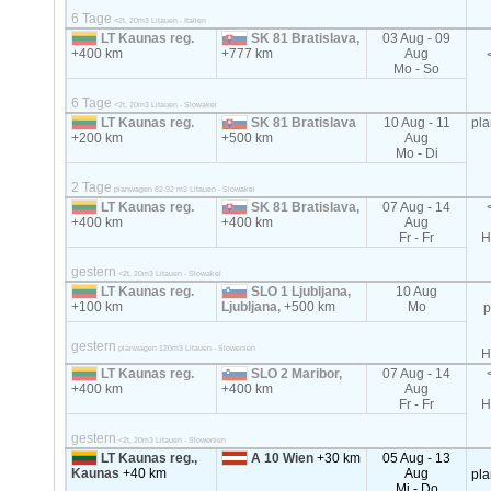
6 Tage
<2t, 20m3 Litauen - Italien
LT Kaunas reg.
SK 81 Bratislava,
03 Aug - 09
+400 km
+777 km
Aug
Mo - So
6 Tage
<2t, 20m3 Litauen - Slowakei
LT Kaunas reg.
SK 81 Bratislava
10 Aug - 11
pl
+200 km
+500 km
Aug
Mo - Di
2 Tage
planwagen 82-92 m3 Litauen - Slowakei
LT Kaunas reg.
SK 81 Bratislava,
07 Aug - 14
+400 km
+400 km
Aug
Fr - Fr
H
gestern
<2t, 20m3 Litauen - Slowakei
LT Kaunas reg.
SLO 1 Ljubljana,
10 Aug
+100 km
Ljubljana,
+500 km
Mo
p
gestern
planwagen 120m3 Litauen - Slowenien
H
LT Kaunas reg.
SLO 2 Maribor,
07 Aug - 14
+400 km
+400 km
Aug
Fr - Fr
H
gestern
<2t, 20m3 Litauen - Slowenien
LT Kaunas reg.,
A 10 Wien
+30 km
05 Aug - 13
Kaunas
+40 km
Aug
pl
Mi - Do