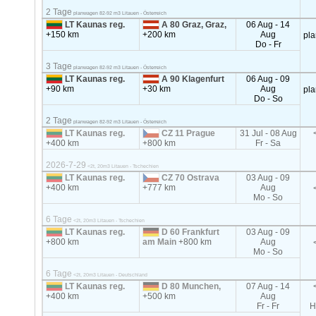
2 Tage
planwagen 82-92 m3 Litauen - Österreich
LT Kaunas reg.
A 80 Graz, Graz,
06 Aug - 14
+150 km
+200 km
Aug
pl
Do - Fr
3 Tage
planwagen 82-92 m3 Litauen - Österreich
LT Kaunas reg.
A 90 Klagenfurt
06 Aug - 09
+90 km
+30 km
Aug
pl
Do - So
2 Tage
planwagen 82-92 m3 Litauen - Österreich
LT Kaunas reg.
CZ 11 Prague
31 Jul - 08 Aug
+400 km
+800 km
Fr - Sa
2026-7-29
<2t, 20m3 Litauen - Tschechien
LT Kaunas reg.
CZ 70 Ostrava
03 Aug - 09
+400 km
+777 km
Aug
Mo - So
6 Tage
<2t, 20m3 Litauen - Tschechien
LT Kaunas reg.
D 60 Frankfurt
03 Aug - 09
+800 km
am Main
+800 km
Aug
Mo - So
6 Tage
<2t, 20m3 Litauen - Deutschland
LT Kaunas reg.
D 80 Munchen,
07 Aug - 14
+400 km
+500 km
Aug
Fr - Fr
H