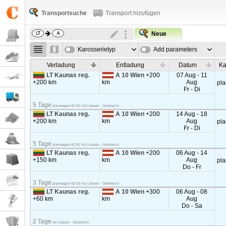
Transportsuche
Transport hizufügen
Neue
Karosserietyp
Add parameters
Verladung
Entladung
Datum
Ka
LT Kaunas reg.
A 10 Wien
+200
07 Aug - 11
+200 km
km
Aug
pl
Fr - Di
5 Tage
planwagen 82-92 m3 Litauen - Österreich
LT Kaunas reg.
A 10 Wien
+200
14 Aug - 18
+200 km
km
Aug
pl
Fr - Di
5 Tage
planwagen 82-92 m3 Litauen - Österreich
LT Kaunas reg.
A 10 Wien
+200
06 Aug - 14
+150 km
km
Aug
pl
Do - Fr
3 Tage
planwagen 82-92 m3 Litauen - Österreich
LT Kaunas reg.
A 10 Wien
+300
06 Aug - 08
+60 km
km
Aug
Do - Sa
2 Tage
ref Litauen - Österreich