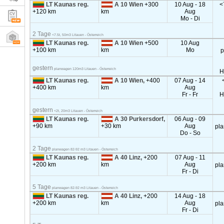
LT Kaunas reg.
A 10 Wien
+300
10 Aug - 18
<
+120 km
km
Aug
Mo - Di
2 Tage
<7.5t, 50m3 Litauen - Österreich
LT Kaunas reg.
A 10 Wien
+500
10 Aug
+100 km
km
Mo
p
gestern
planwagen 120m3 Litauen - Österreich
H
LT Kaunas reg.
A 10 Wien,
+400
07 Aug - 14
+400 km
km
Aug
Fr - Fr
H
gestern
<2t, 20m3 Litauen - Österreich
LT Kaunas reg.
A 30 Purkersdorf,
06 Aug - 09
+90 km
+30 km
Aug
pl
Do - So
2 Tage
planwagen 82-92 m3 Litauen - Österreich
LT Kaunas reg.
A 40 Linz,
+200
07 Aug - 11
+200 km
km
Aug
pl
Fr - Di
5 Tage
planwagen 82-92 m3 Litauen - Österreich
LT Kaunas reg.
A 40 Linz,
+200
14 Aug - 18
+200 km
km
Aug
pl
Fr - Di