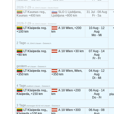
2026-7-29
<2t, 20m3 Litauen - Deutschland
LT Kaunas reg.,
SLO 1 Ljubljana,
31 Jul - 08 Aug
Kaunas
+400 km
Ljubljana
+800 km
Fr - Sa
2026-7-29
<2t, 20m3 Litauen - Slowenien
LT Klaipeda reg.
A 10 Wien,
+200
10 Aug - 12
+100 km
km
Aug
Mo - Mi
2 Tage
<2t, 20m3 Litauen - Österreich
LT Klaipeda reg.
A 10 Wien
+30 km
07 Aug - 14
+90 km
Aug
Fr - Fr
gestern
ref Litauen - Österreich
LT Klaipeda reg.
A 10 Wien, Wien,
04 Aug - 12
+350 km
+350 km
Aug
Di - Mi
4 Tage
plattform Litauen - Österreich
LT Klaipeda reg.,
A 10 Wien
+200
06 Aug - 14
Klaipeda,
+150 km
km
Aug
pl
Do - Fr
3 Tage
planwagen 82-92 m3 Litauen - Österreich
LT Klaipeda reg.,
A 10 Wien
+300
06 Aug - 08
Klaipeda
+100 km
km
Aug