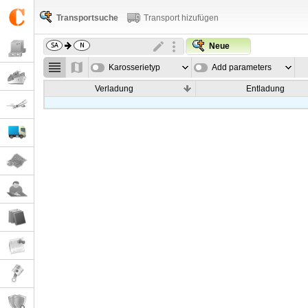
Transportsuche
Transport hizufügen
Neue
Karosserietyp
Add parameters
Verladung
Entladung