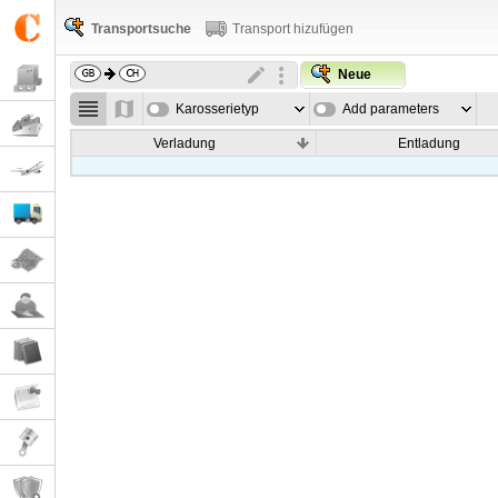
Transportsuche
Transport hizufügen
Neue
Karosserietyp
Add parameters
Verladung
Entladung