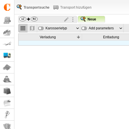
Transportsuche
Transport hizufügen
Neue
Karosserietyp
Add parameters
Verladung
Entladung